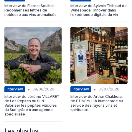
Interview de Florent Soulhol :
Interview de Sylvain Thibaud de
Redonner ses lettres de
Winespace : Innover dans
noblesse aux vins aromatisés
l’expérience digitale du vin
•
•
Interview
Interview
08/06/2026
01/07/2026
Interview de Jérôme VILLARET
Interview de Arthur Chakhoian
de Les Pepites du Sud :
de ETINSY: L'IA humanoïde au
Valoriser les pépites viticoles
service des rayons vins et
du Sud grâce à une agence
spiritueux
spécialisée
Les plus lus