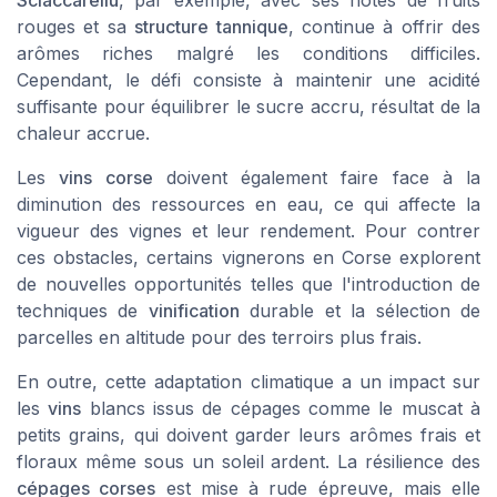
Sciaccarellu
, par exemple, avec ses
notes de fruits
rouges
et sa
structure tannique
, continue à offrir des
arômes riches malgré les conditions difficiles.
Cependant, le défi consiste à maintenir une acidité
suffisante pour équilibrer le sucre accru, résultat de la
chaleur accrue.
Les
vins corse
doivent également faire face à la
diminution des ressources en eau, ce qui affecte la
vigueur des vignes et leur rendement. Pour contrer
ces obstacles, certains vignerons en Corse explorent
de nouvelles opportunités telles que l'introduction de
techniques de
vinification
durable et la sélection de
parcelles en altitude pour des
terroirs
plus frais.
En outre, cette adaptation climatique a un impact sur
les
vins
blancs issus de cépages comme le muscat à
petits grains, qui doivent garder leurs
arômes frais
et
floraux même sous un soleil ardent. La résilience des
cépages corses
est mise à rude épreuve, mais elle