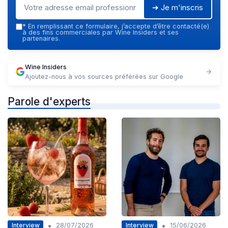
➔ Je m'inscris
*
En remplissant ce formulaire, j’accepte d’être contacté(e)
à des fins commerciales par Wine Insiders et ses
partenaires.
Wine Insiders
Ajoutez-nous à vos sources préférées sur Google
Parole d'experts
•
•
Interview
Interview
28/07/2026
15/06/2026