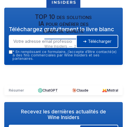
TOP 10 des solutions
IA pour générer des
Téléchargez gratuitement le livre blanc
leads de qualité
➔ Télécharger
Wine Insiders — 2026
*
En remplissant ce formulaire, j’accepte d’être contacté(e)
à des fins commerciales par Wine Insiders et ses
partenaires.
Résumer
ChatGPT
Claude
Mistral
Recevez les dernières actualités de
Wine Insiders