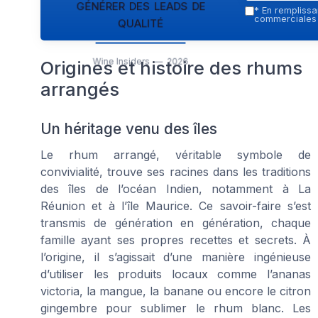
générer des leads de
*
En remplissan
qualité
commerciales p
Wine Insiders — 2026
Origines et histoire des rhums
arrangés
Un héritage venu des îles
Le rhum arrangé, véritable symbole de
convivialité, trouve ses racines dans les traditions
des îles de l’océan Indien, notamment à La
Réunion et à l’île Maurice. Ce savoir-faire s’est
transmis de génération en génération, chaque
famille ayant ses propres recettes et secrets. À
l’origine, il s’agissait d’une manière ingénieuse
d’utiliser les produits locaux comme l’ananas
victoria, la mangue, la banane ou encore le citron
gingembre pour sublimer le rhum blanc. Les