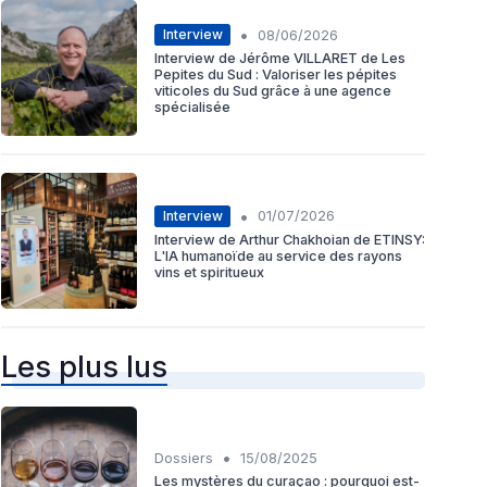
•
Interview
08/06/2026
Interview de Jérôme VILLARET de Les
Pepites du Sud : Valoriser les pépites
viticoles du Sud grâce à une agence
spécialisée
•
Interview
01/07/2026
Interview de Arthur Chakhoian de ETINSY:
L'IA humanoïde au service des rayons
vins et spiritueux
Les plus lus
•
Dossiers
15/08/2025
Les mystères du curaçao : pourquoi est-