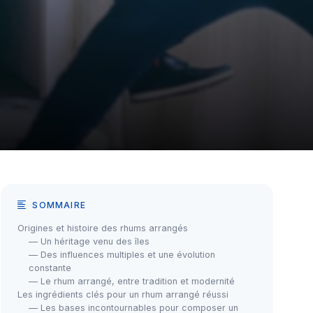
SOMMAIRE
Origines et histoire des rhums arrangés
— Un héritage venu des îles
— Des influences multiples et une évolution
constante
— Le rhum arrangé, entre tradition et modernité
Les ingrédients clés pour un rhum arrangé réussi
— Les bases incontournables pour composer un