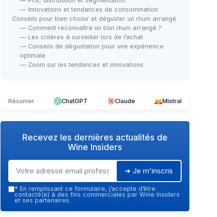
— Prix, distribution et segmentation
— Innovations et tendances de consommation
Conseils pour bien choisir et déguster un rhum arrangé
— Comment reconnaître un bon rhum arrangé ?
— Les critères à surveiller lors de l’achat
— Conseils de dégustation pour une expérience
optimale
— Zoom sur les tendances et innovations
Résumer
ChatGPT
Claude
Mistral
Recevez les dernières actualités de
Wine Insiders
➔ Je m'inscris
*
En remplissant ce formulaire, j’accepte d’être
contacté(e) à des fins commerciales par Wine Insiders
et ses partenaires.