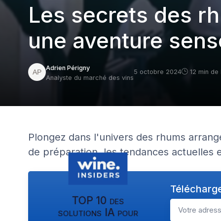
Les secrets des r
une aventure senso
Adrien Périgny
5 octobre 2024
12 min de 
Analyste du marché des vins
Plongez dans l'univers des rhums arrangé
de préparation, les tendances actuelles et
Télécharge
TOP 10 des
solutions IA pour