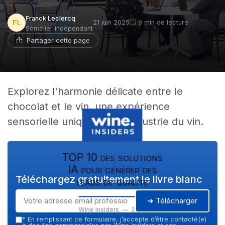
Franck Leclercq
21 juin 2025
9 min de lecture
Somelier indépendant
Partager cette page
Explorez l'harmonie délicate entre le
chocolat et le vin, une expérience
sensorielle unique dans l'industrie du vin.
TOP 10 des solutions
IA pour générer des
Téléchargez gratuitement le livre blanc
leads de qualité
➔ Télécharger
Wine Insiders — 2026
*
En remplissant ce formulaire, j’accepte d’être contacté(e)