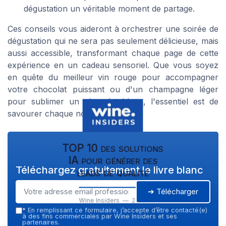
dégustation un véritable moment de partage.
Ces conseils vous aideront à orchestrer une soirée de
dégustation qui ne sera pas seulement délicieuse, mais
aussi accessible, transformant chaque page de cette
expérience en un cadeau sensoriel. Que vous soyez
en quête du meilleur vin rouge pour accompagner
votre chocolat puissant ou d'un champagne léger
pour sublimer un chocolat blanc, l'essentiel est de
savourer chaque note unique.
TOP 10 des solutions
IA pour générer des
Téléchargez gratuitement le livre blanc
leads de qualité
➔ Télécharger
Wine Insiders — 2026
*
En remplissant ce formulaire, j’accepte d’être contacté(e)
à des fins commerciales par Wine Insiders et ses
partenaires.