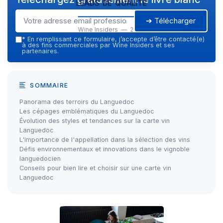
leads de qualité
➔ Télécharger
Wine Insiders — 2026
*
En remplissant ce formulaire, j’accepte d’être contacté(e)
à des fins commerciales par Wine Insiders et ses
partenaires.
SOMMAIRE
Panorama des terroirs du Languedoc
Les cépages emblématiques du Languedoc
Évolution des styles et tendances sur la carte vin
Languedoc
L'importance de l'appellation dans la sélection des vins
Défis environnementaux et innovations dans le vignoble
languedocien
Conseils pour bien lire et choisir sur une carte vin
Languedoc