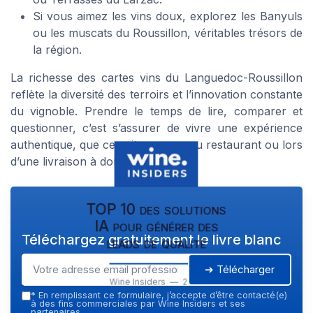
Si vous aimez les vins doux, explorez les Banyuls
ou les muscats du Roussillon, véritables trésors de
la région.
La richesse des cartes vins du Languedoc-Roussillon
reflète la diversité des terroirs et l’innovation constante
du vignoble. Prendre le temps de lire, comparer et
questionner, c’est s’assurer de vivre une expérience
authentique, que ce soit en cave, au restaurant ou lors
d’une livraison à domicile.
TOP 10 des solutions
IA pour générer des
Téléchargez gratuitement le livre blanc
leads de qualité
➔ Télécharger
Wine Insiders — 2026
*
En remplissant ce formulaire, j’accepte d’être contacté(e)
à des fins commerciales par Wine Insiders et ses
partenaires.