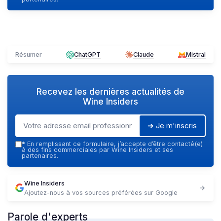
Résumer
ChatGPT
Claude
Mistral
Recevez les dernières actualités de
Wine Insiders
➔ Je m'inscris
*
En remplissant ce formulaire, j’accepte d’être contacté(e)
à des fins commerciales par Wine Insiders et ses
partenaires.
Wine Insiders
Ajoutez-nous à vos sources préférées sur Google
Parole d'experts