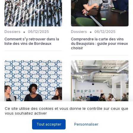
•
•
Dossiers
06/12/2025
Dossiers
06/12/2025
Comment s’y retrouver dans la
Comprendre la carte des vins
liste des vins de Bordeaux
du Beaujolais : guide pour mieux
choisir
Ce site utilise des cookies et vous donne le contrôle sur ceux que
vous souhaitez activer
•
•
Dossiers
04/12/2025
Innovation
03/12/2025
Tout accepter
Personnaliser
Tout savoir sur la contenance
Comprendre l’importance des