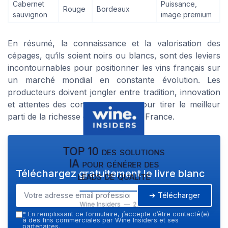
Cabernet
Puissance,
Rouge
Bordeaux
sauvignon
image premium
En résumé, la connaissance et la valorisation des
cépages, qu’ils soient noirs ou blancs, sont des leviers
incontournables pour positionner les vins français sur
un marché mondial en constante évolution. Les
producteurs doivent jongler entre tradition, innovation
et attentes des consommateurs pour tirer le meilleur
parti de la richesse des cépages de France.
TOP 10 des solutions
IA pour générer des
Téléchargez gratuitement le livre blanc
leads de qualité
➔ Télécharger
Wine Insiders — 2026
*
En remplissant ce formulaire, j’accepte d’être contacté(e)
à des fins commerciales par Wine Insiders et ses
partenaires.