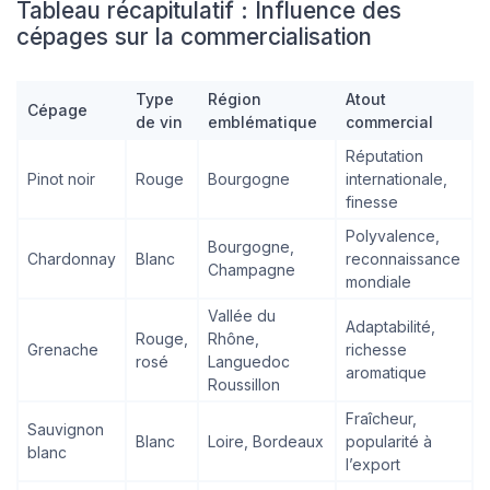
Tableau récapitulatif : Influence des
cépages sur la commercialisation
Type
Région
Atout
Cépage
de vin
emblématique
commercial
Réputation
Pinot noir
Rouge
Bourgogne
internationale,
finesse
Polyvalence,
Bourgogne,
Chardonnay
Blanc
reconnaissance
Champagne
mondiale
Vallée du
Adaptabilité,
Rouge,
Rhône,
Grenache
richesse
rosé
Languedoc
aromatique
Roussillon
Fraîcheur,
Sauvignon
Blanc
Loire, Bordeaux
popularité à
blanc
l’export