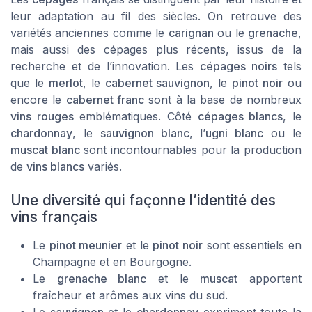
leur adaptation au fil des siècles. On retrouve des
variétés anciennes comme le
carignan
ou le
grenache
,
mais aussi des cépages plus récents, issus de la
recherche et de l’innovation. Les
cépages noirs
tels
que le
merlot
, le
cabernet sauvignon
, le
pinot noir
ou
encore le
cabernet franc
sont à la base de nombreux
vins rouges
emblématiques. Côté
cépages blancs
, le
chardonnay
, le
sauvignon blanc
, l’
ugni blanc
ou le
muscat blanc
sont incontournables pour la production
de
vins blancs
variés.
Une diversité qui façonne l’identité des
vins français
Le
pinot meunier
et le
pinot noir
sont essentiels en
Champagne et en Bourgogne.
Le
grenache blanc
et le
muscat
apportent
fraîcheur et arômes aux vins du sud.
Le
sauvignon
et le
chardonnay
expriment toute la