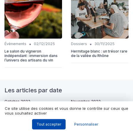
•
•
Évènements
02/12/2025
Dossiers
30/11/2025
Le salon du vigneron
Hermitage blanc : un trésor rare
indépendant : immersion dans
de la vallée du Rhône
l’univers des artisans du vin
Les articles par date
Octobre 2023
Novembre 2023
Ce site utilise des cookies et vous donne le contrôle sur ceux que
Décembre 2023
Janvier 2024
vous souhaitez activer
Février 2024
Mars 2024
Tout accepter
Personnaliser
Septembre 2024
Octobre 2024