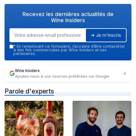
Recevez les dernières actualités de
Wine Insiders
➔ Je m'inscris
*
En remplissant ce formulaire, j’accepte d’être contacté(e)
à des fins commerciales par Wine Insiders et ses
partenaires.
Wine Insiders
Ajoutez-nous à vos sources préférées sur Google
Parole d'experts