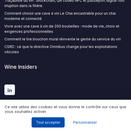
Traçabilité du vin : blockchain, QR codes NFC et passeport digital font
irruption dans la filière
Comment choisir une cave à vin Le Chai encastrable pour un chai
moderne et connecté
Vivre avec une cave à vin de 200 bouteilles : mode de vie, choix et
exigences professionnelles
Comment le tire bouchon mural réinvente le geste du service du vin
CSRD : ce que la directive Omnibus change pour les exploitations
viticoles
Wine Insiders
Ce site utilise des cookies et vous donne le contrôle sur ceux que
vous souhaitez activer
Tout accepter
Personnaliser
Mentions légales
Politique de confidentialité
© Wine Insiders 2026