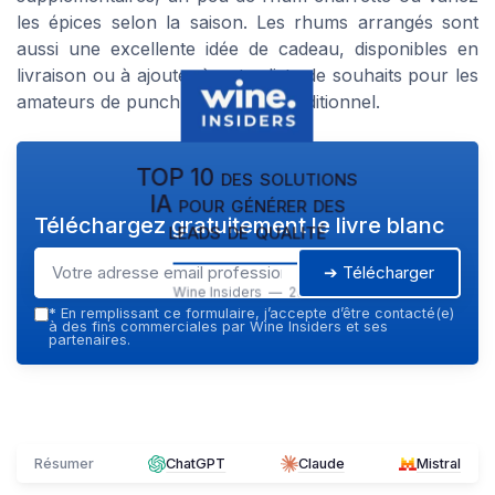
les épices selon la saison. Les rhums arrangés sont
aussi une excellente idée de cadeau, disponibles en
livraison ou à ajouter à votre liste de souhaits pour les
amateurs de punch et de rhum traditionnel.
TOP 10 des solutions
IA pour générer des
Téléchargez gratuitement le livre blanc
leads de qualité
➔ Télécharger
Wine Insiders — 2026
*
En remplissant ce formulaire, j’accepte d’être contacté(e)
à des fins commerciales par Wine Insiders et ses
partenaires.
Résumer
ChatGPT
Claude
Mistral