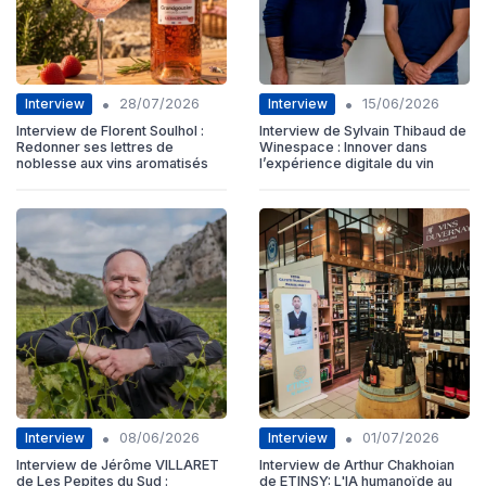
•
•
Interview
Interview
28/07/2026
15/06/2026
Interview de Florent Soulhol :
Interview de Sylvain Thibaud de
Redonner ses lettres de
Winespace : Innover dans
noblesse aux vins aromatisés
l’expérience digitale du vin
•
•
Interview
Interview
08/06/2026
01/07/2026
Interview de Jérôme VILLARET
Interview de Arthur Chakhoian
de Les Pepites du Sud :
de ETINSY: L'IA humanoïde au