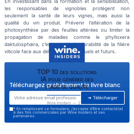
En investissant dans la formation et la sensibilisation,
les responsables de vignobles protègent non
seulement la santé de leurs vignes, mais aussi la
qualité du vin produit. Prévenir l’altération de la
photosynthèse par des feuilles altérées ou limiter la
propagation de maladies comme le phylloxera
daktulosphaira, c’est garantir la durabilité de la filière
viticole face aux défis sanitaires actuels et futurs.
TOP 10 des solutions
IA pour générer des
Téléchargez gratuitement le livre blanc
leads de qualité
➔ Télécharger
Wine Insiders — 2026
*
En remplissant ce formulaire, j’accepte d’être contacté(e)
à des fins commerciales par Wine Insiders et ses
partenaires.