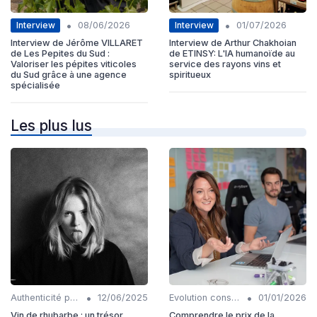
•
•
Interview
Interview
08/06/2026
01/07/2026
Interview de Jérôme VILLARET
Interview de Arthur Chakhoian
de Les Pepites du Sud :
de ETINSY: L'IA humanoïde au
Valoriser les pépites viticoles
service des rayons vins et
du Sud grâce à une agence
spiritueux
spécialisée
Les plus lus
•
•
Authenticité produits
12/06/2025
Evolution consommation
01/01/2026
Vin de rhubarbe : un trésor
Comprendre le prix de la