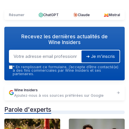
Résumer
ChatGPT
Claude
Mistral
Recevez les dernières actualités de
Wine Insiders
➔ Je m'inscris
*
En remplissant ce formulaire, j’accepte d’être contacté(e)
à des fins commerciales par Wine Insiders et ses
partenaires.
Wine Insiders
Ajoutez-nous à vos sources préférées sur Google
Parole d'experts