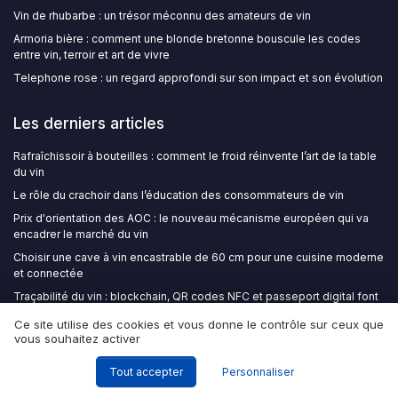
Vin de rhubarbe : un trésor méconnu des amateurs de vin
Armoria bière : comment une blonde bretonne bouscule les codes
entre vin, terroir et art de vivre
Telephone rose : un regard approfondi sur son impact et son évolution
Les derniers articles
Rafraîchissoir à bouteilles : comment le froid réinvente l’art de la table
du vin
Le rôle du crachoir dans l’éducation des consommateurs de vin
Prix d'orientation des AOC : le nouveau mécanisme européen qui va
encadrer le marché du vin
Choisir une cave à vin encastrable de 60 cm pour une cuisine moderne
et connectée
Traçabilité du vin : blockchain, QR codes NFC et passeport digital font
irruption dans la filière
Ce site utilise des cookies et vous donne le contrôle sur ceux que
vous souhaitez activer
Wine Insiders
Tout accepter
Personnaliser