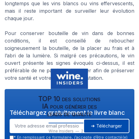
longtemps que les vins blancs ou vins effervescents,
mais il reste important de surveiller leur évolution
chaque jour.
Pour conserver bouteille de vin dans de bonnes
conditions, il est conseillé de reboucher
soigneusement la bouteille, de la placer au frais et à
l’abri de la lumière. Si malgré ces précautions, le vin
ouvert présente les signes évoqués ci-dessus, il est
préférable de ne pas le consommer afin de préserver
votre santé et votre plaisir de dégustation.
TOP 10 des solutions
IA pour générer des
Téléchargez gratuitement le livre blanc
leads de qualité
➔ Télécharger
Wine Insiders — 2026
*
En remplissant ce formulaire, j’accepte d’être contacté(e)