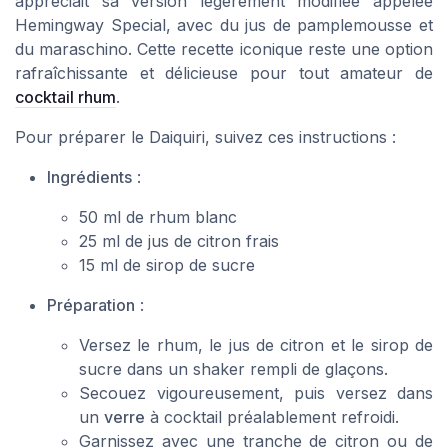
appréciait sa version légèrement modifiée appelée
Hemingway Special
, avec du jus de pamplemousse et
du
maraschino
. Cette recette iconique reste une option
rafraîchissante et délicieuse pour tout amateur de
cocktail rhum
.
Pour préparer le Daiquiri, suivez ces instructions :
Ingrédients
:
50 ml de
rhum blanc
25 ml de
jus de citron
frais
15 ml de
sirop de sucre
Préparation
:
Versez le rhum, le jus de citron et le sirop de
sucre dans un
shaker
rempli de glaçons.
Secouez vigoureusement, puis
versez
dans
un
verre
à cocktail préalablement refroidi.
Garnissez avec une
tranche de citron
ou de