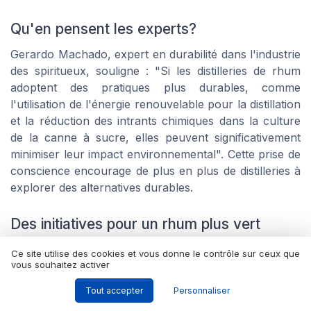
Qu'en pensent les experts?
Gerardo Machado, expert en durabilité dans l'industrie
des spiritueux, souligne : "Si les distilleries de rhum
adoptent des pratiques plus durables, comme
l'utilisation de l'énergie renouvelable pour la distillation
et la réduction des intrants chimiques dans la culture
de la canne à sucre, elles peuvent significativement
minimiser leur impact environnemental". Cette prise de
conscience encourage de plus en plus de distilleries à
explorer des alternatives durables.
Des initiatives pour un rhum plus vert
Heureusement, certaines distilleries ont décidé de
Ce site utilise des cookies et vous donne le contrôle sur ceux que
vous souhaitez activer
monter au créneau pour améliorer la situation. Par
exemple, la Plantation au Rhum en Martinique a mis
Tout accepter
Personnaliser
en place un programme de réutilisation des déchets de