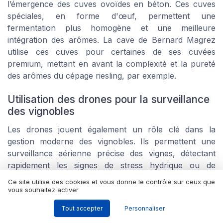
l’émergence des cuves ovoïdes en béton. Ces cuves
spéciales, en forme d'œuf, permettent une
fermentation plus homogène et une meilleure
intégration des arômes. La cave de Bernard Magrez
utilise ces cuves pour certaines de ses cuvées
premium, mettant en avant la complexité et la pureté
des arômes du cépage riesling, par exemple.
Utilisation des drones pour la surveillance
des vignobles
Les drones jouent également un rôle clé dans la
gestion moderne des vignobles. Ils permettent une
surveillance aérienne précise des vignes, détectant
rapidement les signes de stress hydrique ou de
maladies. Cela aide les viticulteurs à intervenir de
Ce site utilise des cookies et vous donne le contrôle sur ceux que
manière ciblée et à réduire l’utilisation de produits
vous souhaitez activer
phytosanitaires.
Tout accepter
Personnaliser
Selon une étude menée par François Murisier de