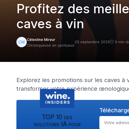
Profitez des meille
caves à vin
Célestine Mireur
25 septembre 2025
9 min d
Chroniqueuse en spiritueux
Explorez les promotions sur les caves à
transformer votre expérience œnologiqu
Télécharge
TOP 10 des
solutions IA pour