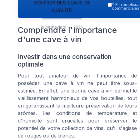
générer des leads de
*
En remplissan
qualité
commerciales p
Wine Insiders — 2026
Comprendre l'importance
d'une cave à vin
Investir dans une conservation
optimale
Pour tout amateur de vin, l'importance de
posséder une cave à vin ne peut être sous-
estimée. En effet, une bonne cave à vin permet le
vieillissement harmonieux de vos bouteilles, tout
en garantissant la meilleure préservation de leurs
arômes. Les conditions de température et
d'humidité sont cruciales pour préserver le
potentiel de votre collection de vins, qu'il s'agisse
de rouges ou de blancs.