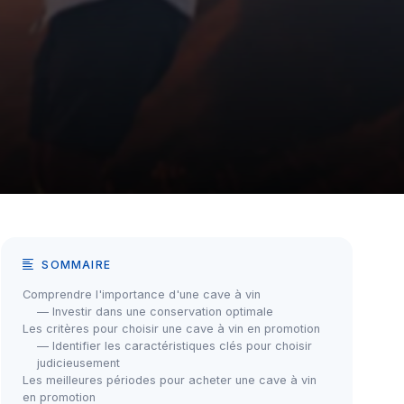
SOMMAIRE
Comprendre l'importance d'une cave à vin
— Investir dans une conservation optimale
Les critères pour choisir une cave à vin en promotion
— Identifier les caractéristiques clés pour choisir
judicieusement
Les meilleures périodes pour acheter une cave à vin
en promotion