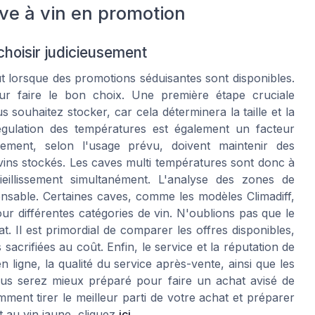
ave à vin en promotion
 choisir judicieusement
ut lorsque des promotions séduisantes sont disponibles.
our faire le bon choix. Une première étape cruciale
 souhaitez stocker, car cela déterminera la taille et la
égulation des températures est également un facteur
sement, selon l'usage prévu, doivent maintenir des
 vins stockés. Les caves multi températures sont donc à
vieillissement simultanément. L'analyse des zones de
ensable. Certaines caves, comme les modèles Climadiff,
r différentes catégories de vin. N'oublions pas que le
. Il est primordial de comparer les offres disponibles,
 sacrifiées au coût. Enfin, le service et la réputation de
n ligne, la qualité du service après-vente, ainsi que les
vous serez mieux préparé pour faire un achat avisé de
ent tirer le meilleur parti de votre achat et préparer
 au vin jaune, cliquez
ici
.