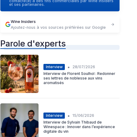
contacté(e) à des fins commerciales par Wine Insiders
et ses partenaires.
Wine Insiders
Ajoutez-nous à vos sources préférées sur Google
Parole d'experts
•
Interview
28/07/2026
Interview de Florent Soulhol : Redonner
ses lettres de noblesse aux vins
aromatisés
•
Interview
15/06/2026
Interview de Sylvain Thibaud de
Winespace : Innover dans l’expérience
digitale du vin