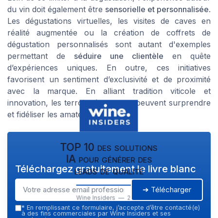
du vin doit également être
sensorielle et personnalisée
.
Les dégustations virtuelles, les visites de caves en
réalité augmentée ou la création de coffrets de
dégustation personnalisés sont autant d'exemples
permettant de
séduire une clientèle
en quête
d’expériences uniques. En outre, ces initiatives
favorisent un sentiment d’exclusivité et de proximité
avec la marque. En alliant tradition viticole et
innovation, les terroirs émergents peuvent surprendre
et fidéliser les amateurs de vins.
TOP 10 des solutions
IA pour générer des
Téléchargez gratuitement le livre blanc
leads de qualité
➔ Télécharger
Wine Insiders — 2026
*
En remplissant ce formulaire, j’accepte d’être contacté(e)
à des fins commerciales par Wine Insiders et ses