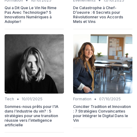
•
•
Formation
16/10/2025
Évènements
15/10/2025
Qui a Dit Que Le Vin Ne Rime
De Catastrophe à Chef-
Pas Avec Technologie? 5
D’oeuvre : 6 Secrets pour
Innovations Numériques à
Révolutionner vos Accords
Adopter!
Mets et Vins
•
•
Tech
10/01/2025
Formation
07/10/2025
Sommes-nous prêts pour l'IA
Concilier Tradition et Innovation
dans l'industrie du vin? : 5
: 7 Stratégies Convaincantes
stratégies pour une transition
pour Intégrer le Digital Dans le
réussie vers l’intelligence
Vin
artificielle