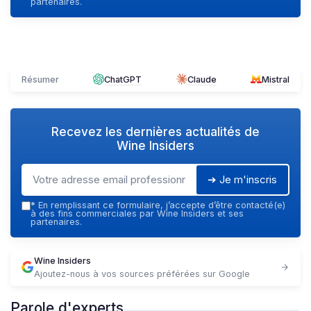
partenaires.
Résumer
ChatGPT
Claude
Mistral
Recevez les dernières actualités de
Wine Insiders
➔ Je m'inscris
*
En remplissant ce formulaire, j’accepte d’être contacté(e)
à des fins commerciales par Wine Insiders et ses
partenaires.
Wine Insiders
Ajoutez-nous à vos sources préférées sur Google
Parole d'experts