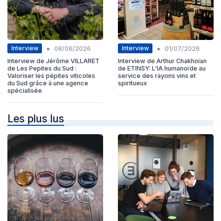
•
•
Interview
Interview
08/06/2026
01/07/2026
Interview de Jérôme VILLARET
Interview de Arthur Chakhoian
de Les Pepites du Sud :
de ETINSY: L'IA humanoïde au
Valoriser les pépites viticoles
service des rayons vins et
du Sud grâce à une agence
spiritueux
spécialisée
Les plus lus