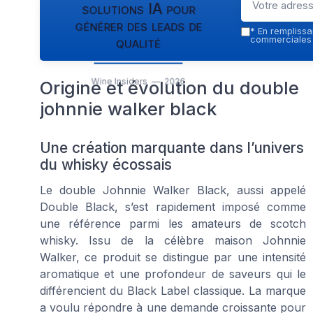
solutions IA pour
générer des leads de
*
En remplissan
qualité
commerciales p
Wine Insiders — 2026
Origine et évolution du double
johnnie walker black
Une création marquante dans l’univers
du whisky écossais
Le double Johnnie Walker Black, aussi appelé
Double Black, s’est rapidement imposé comme
une référence parmi les amateurs de scotch
whisky. Issu de la célèbre maison Johnnie
Walker, ce produit se distingue par une intensité
aromatique et une profondeur de saveurs qui le
différencient du Black Label classique. La marque
a voulu répondre à une demande croissante pour