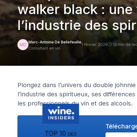
walker black : un
l’industrie des spi
Marc-Antoine De Bellefeuille
1 février 2026
13 min de le
Consultant en vin
Plongez dans l’univers du double johnnie
l’industrie des spiritueux, ses différence
les professionnels du vin et des alcools.
Télécharge
TOP 10 des