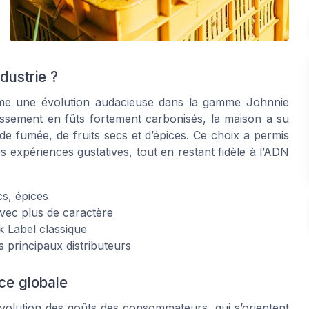
dustrie ?
me une évolution audacieuse dans la gamme Johnnie
lissement en fûts fortement carbonisés, la maison a su
e fumée, de fruits secs et d’épices. Ce choix a permis
s expériences gustatives, tout en restant fidèle à l’ADN
cs, épices
avec plus de caractère
k Label classique
s principaux distributeurs
nce globale
évolution des goûts des consommateurs, qui s’orientent