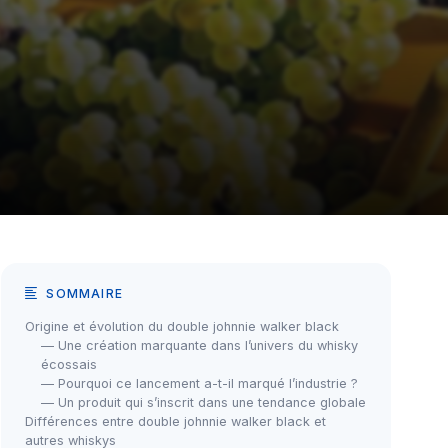
SOMMAIRE
Origine et évolution du double johnnie walker black
— Une création marquante dans l’univers du whisky
écossais
— Pourquoi ce lancement a-t-il marqué l’industrie ?
— Un produit qui s’inscrit dans une tendance globale
Différences entre double johnnie walker black et
autres whiskys