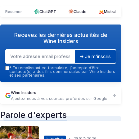
Résumer
ChatGPT
Claude
Mistral
Recevez les dernières actualités de
Wine Insiders
➔ Je m'inscris
*
En remplissant ce formulaire, j’accepte d’être
contacté(e) à des fins commerciales par Wine Insiders
et ses partenaires.
Wine Insiders
Ajoutez-nous à vos sources préférées sur Google
Parole d'experts
•
Interview
28/07/2026