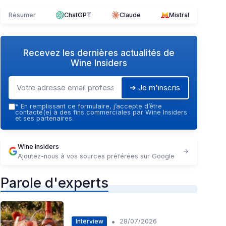
Résumer
ChatGPT
Claude
Mistral
Recevez les dernières actualités de
Wine Insiders
➔ Je m'inscris
*
En remplissant ce formulaire, j’accepte d’être
contacté(e) à des fins commerciales par Wine Insiders
et ses partenaires.
Wine Insiders
Ajoutez-nous à vos sources préférées sur Google
Parole d'experts
•
Interview
28/07/2026