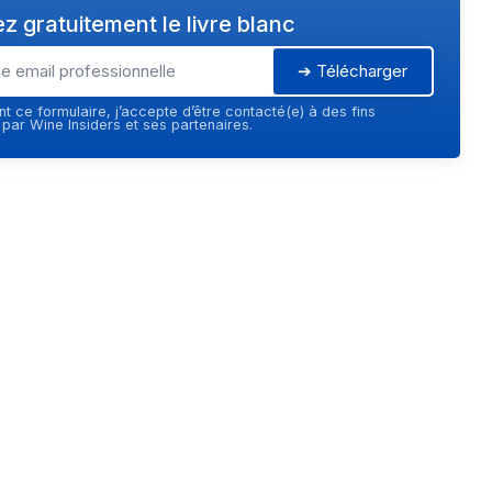
z gratuitement le livre blanc
➔ Télécharger
t ce formulaire, j’accepte d’être contacté(e) à des fins
ar Wine Insiders et ses partenaires.