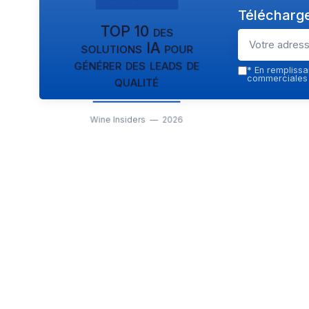
Télécharge
TOP 10 des
solutions IA pour
générer des leads de
*
En remplissan
qualité
commerciales p
Wine Insiders — 2026