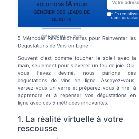
solutions IA pour
générer des leads de
*
En remplissan
qualité
commerciales p
Wine Insiders — 2026
5 Méthodes Révolutionnaires pour Réinventer les
Dégustations de Vins en Ligne
Souvent c'est comme toucher le soleil avec la
main, seulement pour s'avérer un feu de joie. Oui,
vous l'avez deviné, nous parlons des
dégustations de vins en ligne. Asseyez-vous,
versez-vous un verre et préparez-vous à rire, à
apprendre et à repenser vos dégustations en
ligne avec ces 5 méthodes innovantes.
1. La réalité virtuelle à votre
rescousse