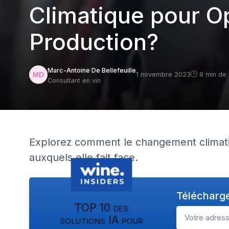
Climatique pour Op
Production?
Marc-Antoine De Bellefeuille
1 novembre 2023
8 min de 
Consultant en vin
Explorez comment le changement climatiqu
auxquels elle fait face.
Télécharge
TOP 10 des
solutions IA pour