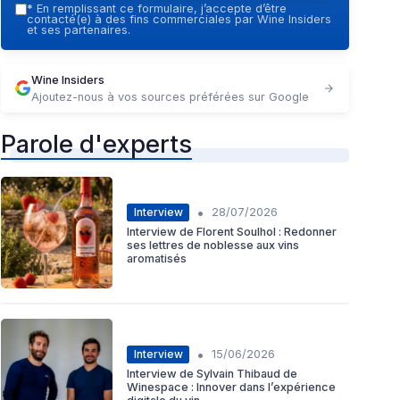
*
En remplissant ce formulaire, j’accepte d’être
contacté(e) à des fins commerciales par Wine Insiders
et ses partenaires.
Wine Insiders
Ajoutez-nous à vos sources préférées sur Google
Parole d'experts
•
Interview
28/07/2026
Interview de Florent Soulhol : Redonner
ses lettres de noblesse aux vins
aromatisés
•
Interview
15/06/2026
Interview de Sylvain Thibaud de
Winespace : Innover dans l’expérience