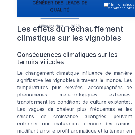
générer des leads de
*
En remplissan
qualité
commerciales p
Wine Insiders — 2026
Les effets du réchauffement
climatique sur les vignobles
Conséquences climatiques sur les
terroirs viticoles
Le changement climatique influence de manière
significative les vignobles à travers le monde. Les
températures plus élevées, accompagnées de
phénomènes météorologiques extrêmes,
transforment les conditions de culture existantes.
Les vagues de chaleur plus fréquentes et les
saisons de croissance allongées peuvent
entraîner une maturation précoce des raisins,
modifiant ainsi le profil aromatique et la teneur en