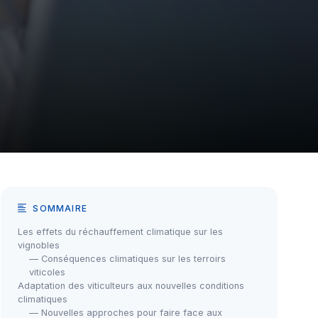
SOMMAIRE
Les effets du réchauffement climatique sur les
vignobles
— Conséquences climatiques sur les terroirs
viticoles
Adaptation des viticulteurs aux nouvelles conditions
climatiques
— Nouvelles approches pour faire face aux