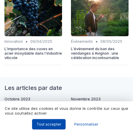
•
•
Innovation
09/04/2025
Évènements
08/05/2025
L'importance des cuves en
L'événement du ban des
acier inoxydable dans l'industrie
vendanges à Avignon : une
viticole
célébration incontournable
Les articles par date
Octobre 2023
Novembre 2023
Décembre 2023
Janvier 2024
Ce site utilise des cookies et vous donne le contrôle sur ceux que
vous souhaitez activer
Février 2024
Mars 2024
Septembre 2024
Octobre 2024
Tout accepter
Personnaliser
Novembre 2024
Décembre 2024