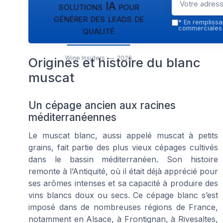
solutions IA pour
générer des leads de
*
En remplissan
qualité
commerciales p
Wine Insiders — 2026
Origines et histoire du blanc
muscat
Un cépage ancien aux racines
méditerranéennes
Le muscat blanc, aussi appelé muscat à petits
grains, fait partie des plus vieux cépages cultivés
dans le bassin méditerranéen. Son histoire
remonte à l’Antiquité, où il était déjà apprécié pour
ses arômes intenses et sa capacité à produire des
vins blancs doux ou secs. Ce cépage blanc s’est
imposé dans de nombreuses régions de France,
notamment en Alsace, à Frontignan, à Rivesaltes,