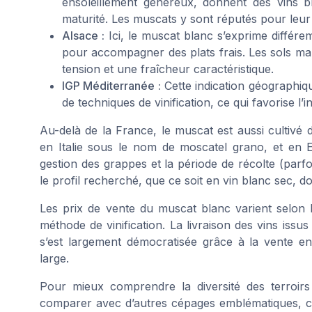
ensoleillement généreux, donnent des vins bl
maturité. Les muscats y sont réputés pour leur r
Alsace :
Ici, le muscat blanc s’exprime différem
pour accompagner des plats frais. Les sols marn
tension et une fraîcheur caractéristique.
IGP Méditerranée :
Cette indication géographiqu
de techniques de vinification, ce qui favorise l
Au-delà de la France, le muscat est aussi cultiv
en Italie sous le nom de moscatel grano, et en E
gestion des grappes et la période de récolte (parf
le profil recherché, que ce soit en vin blanc sec, d
Les prix de vente du muscat blanc varient selon la 
méthode de vinification. La livraison des vins issu
s’est largement démocratisée grâce à la vente en
large.
Pour mieux comprendre la diversité des terroirs e
comparer avec d’autres cépages emblématiques,