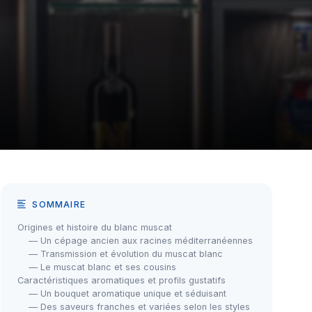
SOMMAIRE
Origines et histoire du blanc muscat
— Un cépage ancien aux racines méditerranéennes
— Transmission et évolution du muscat blanc
— Le muscat blanc et ses cousins
Caractéristiques aromatiques et profils gustatifs
— Un bouquet aromatique unique et séduisant
— Des saveurs franches et variées selon les styles