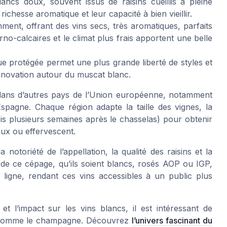
ancs doux, souvent issus de raisins cueillis à pleine
ichesse aromatique et leur capacité à bien vieillir.
ment, offrant des vins secs, très aromatiques, parfaits
o-calcaires et le climat plus frais apportent une belle
e protégée permet une plus grande liberté de styles et
’innovation autour du muscat blanc.
é dans d’autres pays de l’Union européenne, notamment
spagne. Chaque région adapte la taille des vignes, la
ois plusieurs semaines après le chasselas) pour obtenir
oux ou effervescent.
notoriété de l’appellation, la qualité des raisins et la
s de ce cépage, qu’ils soient blancs, rosés AOP ou IGP,
 ligne, rendant ces vins accessibles à un public plus
t l’impact sur les vins blancs, il est intéressant de
 comme le champagne. Découvrez
l’univers fascinant du