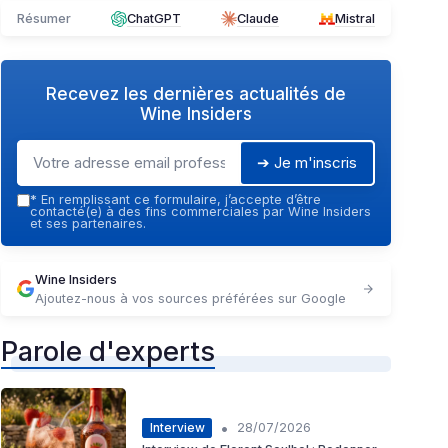
Résumer
ChatGPT
Claude
Mistral
Recevez les dernières actualités de
Wine Insiders
➔ Je m'inscris
*
En remplissant ce formulaire, j’accepte d’être
contacté(e) à des fins commerciales par Wine Insiders
et ses partenaires.
Wine Insiders
Ajoutez-nous à vos sources préférées sur Google
Parole d'experts
•
Interview
28/07/2026