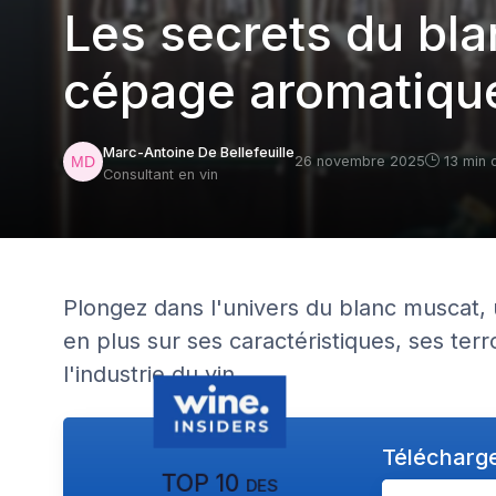
Les secrets du bla
cépage aromatique
Marc-Antoine De Bellefeuille
26 novembre 2025
13 min 
Consultant en vin
Plongez dans l'univers du blanc muscat
en plus sur ses caractéristiques, ses terro
l'industrie du vin.
Télécharge
TOP 10 des