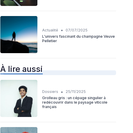
•
Actualité
07/07/2025
L'univers fascinant du champagne Veuve
Pelletier
À lire aussi
•
Dossiers
25/11/2025
Grolleau gris : un cépage singulier à
redécouvrir dans le paysage viticole
français