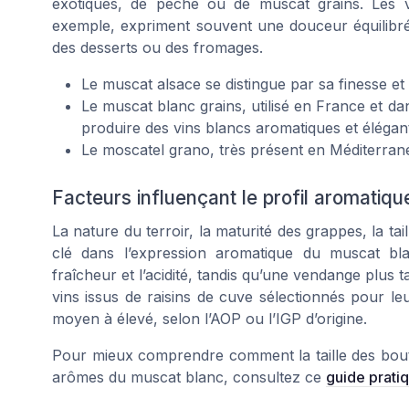
exotiques, de pêche ou de muscat grains. Les v
exemple, expriment souvent une douceur équilibr
des desserts ou des fromages.
Le muscat alsace se distingue par sa finesse e
Le muscat blanc grains, utilisé en France et d
produire des vins blancs aromatiques et élégan
Le moscatel grano, très présent en Méditerrané
Facteurs influençant le profil aromatiqu
La nature du terroir, la maturité des grappes, la tai
clé dans l’expression aromatique du muscat bl
fraîcheur et l’acidité, tandis qu’une vendange plus t
vins issus de raisins de cuve sélectionnés pour l
moyen à élevé, selon l’AOP ou l’IGP d’origine.
Pour mieux comprendre comment la taille des boutei
arômes du muscat blanc, consultez ce
guide pratiq