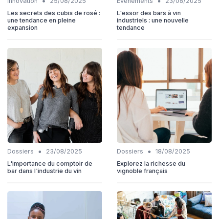
•
•
Innovation
25/08/2025
Évènements
23/08/2025
Les secrets des cubis de rosé :
L'essor des bars à vin
une tendance en pleine
industriels : une nouvelle
expansion
tendance
•
•
Dossiers
23/08/2025
Dossiers
18/08/2025
L'importance du comptoir de
Explorez la richesse du
bar dans l'industrie du vin
vignoble français