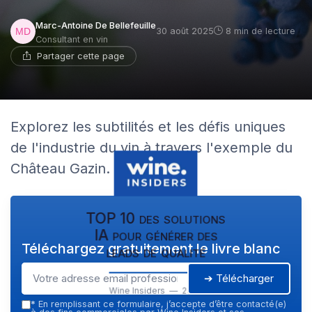
Marc-Antoine De Bellefeuille
30 août 2025
8 min de lecture
Consultant en vin
Partager cette page
Explorez les subtilités et les défis uniques
de l'industrie du vin à travers l'exemple du
Château Gazin.
TOP 10 des solutions
IA pour générer des
Téléchargez gratuitement le livre blanc
leads de qualité
➔ Télécharger
Wine Insiders — 2026
*
En remplissant ce formulaire, j’accepte d’être contacté(e)