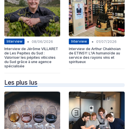
•
•
Interview
Interview
08/06/2026
01/07/2026
Interview de Jérôme VILLARET
Interview de Arthur Chakhoian
de Les Pepites du Sud :
de ETINSY: L'IA humanoïde au
Valoriser les pépites viticoles
service des rayons vins et
du Sud grâce à une agence
spiritueux
spécialisée
Les plus lus