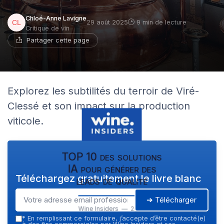
Chloé-Anne Lavigne
29 août 2025
9 min de lecture
Critique de vin
Partager cette page
Explorez les subtilités du terroir de Viré-
Clessé et son impact sur la production
viticole.
TOP 10 des solutions
IA pour générer des
Téléchargez gratuitement le livre blanc
leads de qualité
➔ Télécharger
Wine Insiders — 2026
*
En remplissant ce formulaire, j’accepte d’être contacté(e)