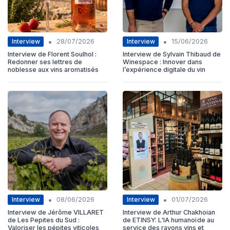
•
•
Interview
Interview
28/07/2026
15/06/2026
Interview de Florent Soulhol :
Interview de Sylvain Thibaud de
Redonner ses lettres de
Winespace : Innover dans
noblesse aux vins aromatisés
l’expérience digitale du vin
•
•
Interview
Interview
08/06/2026
01/07/2026
Interview de Jérôme VILLARET
Interview de Arthur Chakhoian
de Les Pepites du Sud :
de ETINSY: L'IA humanoïde au
Valoriser les pépites viticoles
service des rayons vins et