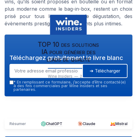
vins, qu'ils soient proposés en bouteille ou en format
plus moderne comme le bag-in-box, restent un choix
prisé pour tous les moments de dégustation, des
évènements prestigieux aux moments plus intimes.
TOP 10 des solutions
IA pour générer des
Téléchargez gratuitement le livre blanc
leads de qualité
➔ Télécharger
Wine Insiders — 2026
*
En remplissant ce formulaire, j’accepte d’être contacté(e)
à des fins commerciales par Wine Insiders et ses
partenaires.
Résumer
ChatGPT
Claude
Mistral