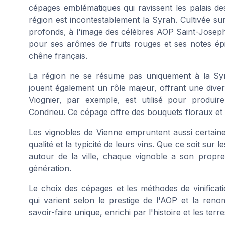
cépages emblématiques qui ravissent les palais d
région est incontestablement la Syrah. Cultivée su
profonds, à l'image des célèbres AOP Saint-Josep
pour ses arômes de fruits rouges et ses notes ép
chêne français.
La région ne se résume pas uniquement à la Syr
jouent également un rôle majeur, offrant une dive
Viognier, par exemple, est utilisé pour produi
Condrieu. Ce cépage offre des bouquets floraux et f
Les vignobles de Vienne empruntent aussi certaine
qualité et la typicité de leurs vins. Que ce soit su
autour de la ville, chaque vignoble a son propr
génération.
Le choix des cépages et les méthodes de vinifica
qui varient selon le prestige de l'AOP et la ren
savoir-faire unique, enrichi par l'histoire et les ter