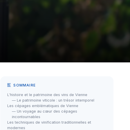
SOMMAIRE
L'histoire et le patrimoine des vins de Vienne
— Le patrimoine viticole : un trésor intemporel
Les cépages emblématiques de Vienne
— Un voyage au cœur des cépages
incontournables
Les techniques de vinification traditionnelles et
modernes