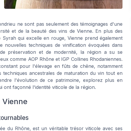
ndrieu
ne sont pas seulement des témoignages d'une
ersité et de la beauté des
vins de Vienne
. En plus des
ge
Syrah
qui excelle en
rouge
, Vienne prend également
n de nouvelles techniques de
vinification
évoquées dans
 de préservation et de modernité, la région a su se
igieux comme
AOP Rhône
et
IGP Collines Rhodaniennes
.
constant pour l'
élevage en fûts de chêne
, notamment
s techniques ancestrales de maturation du vin tout en
dre l'évolution de ce patrimoine, explorez plus en
i ont façonné l'identité viticole de la région.
 Vienne
tournables
ée du Rhône, est un véritable trésor viticole avec ses