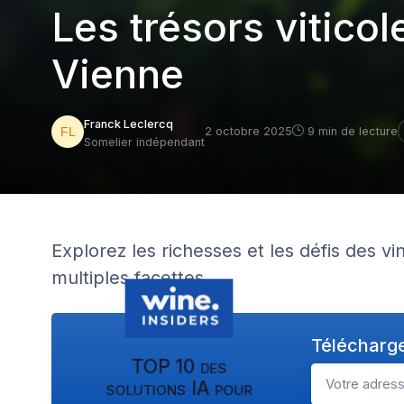
Les trésors viticol
Vienne
Franck Leclercq
2 octobre 2025
9 min de lecture
Somelier indépendant
Explorez les richesses et les défis des vi
multiples facettes.
Télécharge
TOP 10 des
solutions IA pour