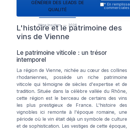
générer des leads de
*
En remplissan
qualité
commerciales p
Wine Insiders — 2026
L'histoire et le patrimoine des
vins de Vienne
Le patrimoine viticole : un trésor
intemporel
La région de Vienne, nichée au cœur des
collines
rhodaniennes
, possède un riche patrimoine
viticole qui témoigne de siècles d'expertise et de
tradition. Située dans la célèbre
vallée du Rhône
,
cette région est le berceau de certains des vins
les plus prestigieux de France. L'histoire des
vignobles ici remonte à l'époque romaine, une
période où le
vin
était déjà un symbole de culture
et de sophistication. Les vestiges de cette époque,