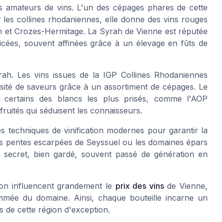
es amateurs de vins. L'un des cépages phares de cette
r les collines rhodaniennes, elle donne des vins rouges
h et Crozes-Hermitage. La Syrah de Vienne est réputée
icées, souvent affinées grâce à un élevage en fûts de
ah. Les vins issues de la IGP Collines Rhodaniennes
rsité de saveurs grâce à un assortiment de cépages. Le
re certains des blancs les plus prisés, comme l'AOP
ruités qui séduisent les connaisseurs.
s techniques de vinification modernes pour garantir la
r les pentes escarpées de Seyssuel ou les domaines épars
e secret, bien gardé, souvent passé de génération en
tion influencent grandement le
prix des vins
de Vienne,
ommée du domaine. Ainsi, chaque bouteille incarne un
res de cette région d'exception.