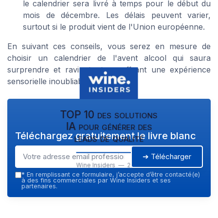
le calendrier sera livré à temps pour le début du
mois de décembre. Les délais peuvent varier,
surtout si le produit vient de l'Union européenne.
En suivant ces conseils, vous serez en mesure de
choisir un calendrier de l'avent alcool qui saura
surprendre et ravir, tout en offrant une expérience
sensorielle inoubliable.
TOP 10 des solutions
IA pour générer des
Téléchargez gratuitement le livre blanc
leads de qualité
➔ Télécharger
Wine Insiders — 2026
*
En remplissant ce formulaire, j’accepte d’être contacté(e)
à des fins commerciales par Wine Insiders et ses
partenaires.