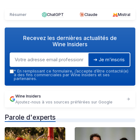
Résumer
ChatGPT
Claude
Mistral
Recevez les dernières actualités de
Wine Insiders
➔ Je m'inscris
*
En remplissant ce formulaire, j’accepte d’être contacté(e)
à des fins commerciales par Wine Insiders et ses
partenaires.
Wine Insiders
Ajoutez-nous à vos sources préférées sur Google
Parole d'experts