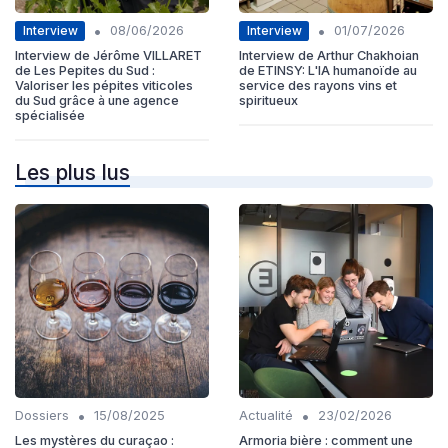
•
•
Interview
Interview
08/06/2026
01/07/2026
Interview de Jérôme VILLARET
Interview de Arthur Chakhoian
de Les Pepites du Sud :
de ETINSY: L'IA humanoïde au
Valoriser les pépites viticoles
service des rayons vins et
du Sud grâce à une agence
spiritueux
spécialisée
Les plus lus
•
•
Dossiers
15/08/2025
Actualité
23/02/2026
Les mystères du curaçao :
Armoria bière : comment une