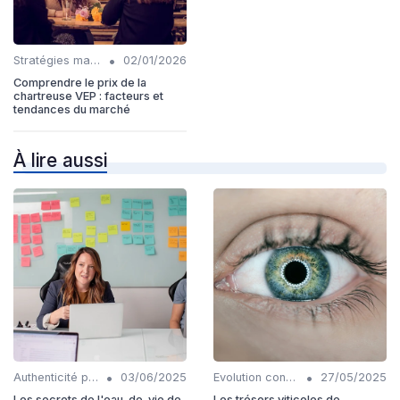
•
Stratégies marketing
02/01/2026
Comprendre le prix de la
chartreuse VEP : facteurs et
tendances du marché
À lire aussi
•
•
Authenticité produits
03/06/2025
Evolution consommation
27/05/2025
Les secrets de l'eau-de-vie de
Les trésors viticoles de