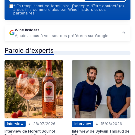
*
En remplissant ce formulaire, j’accepte d’être contacté(e)
à des fins commerciales par Wine Insiders et ses
partenaires.
Wine Insiders
Ajoutez-nous à vos sources préférées sur Google
Parole d'experts
•
•
Interview
Interview
28/07/2026
15/06/2026
Interview de Florent Soulhol :
Interview de Sylvain Thibaud de