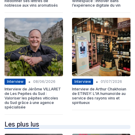
Redonner ses lettres de
Winespace : Innover dans
noblesse aux vins aromatisés
l’expérience digitale du vin
•
•
Interview
Interview
08/06/2026
01/07/2026
Interview de Jérôme VILLARET
Interview de Arthur Chakhoian
de Les Pepites du Sud :
de ETINSY: L'IA humanoïde au
Valoriser les pépites viticoles
service des rayons vins et
du Sud grâce à une agence
spiritueux
spécialisée
Les plus lus