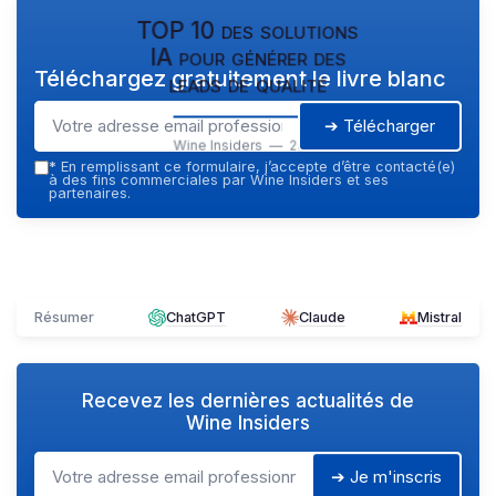
TOP 10 des solutions
IA pour générer des
Téléchargez gratuitement le livre blanc
leads de qualité
➔ Télécharger
Wine Insiders — 2026
*
En remplissant ce formulaire, j’accepte d’être contacté(e)
à des fins commerciales par Wine Insiders et ses
partenaires.
Résumer
ChatGPT
Claude
Mistral
Recevez les dernières actualités de
Wine Insiders
➔ Je m'inscris