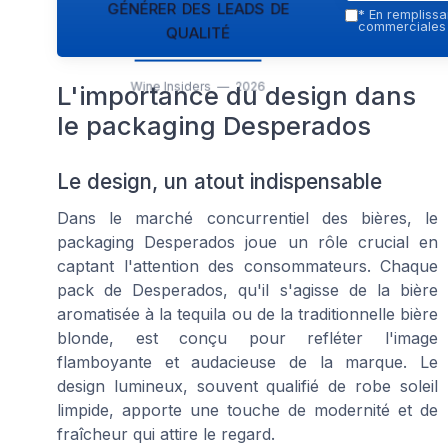
générer des leads de
*
En remplissan
qualité
commerciales p
Wine Insiders — 2026
L'importance du design dans
le packaging Desperados
Le design, un atout indispensable
Dans le marché concurrentiel des bières, le
packaging Desperados joue un rôle crucial en
captant l'attention des consommateurs. Chaque
pack de Desperados, qu'il s'agisse de la bière
aromatisée à la tequila ou de la traditionnelle bière
blonde, est conçu pour refléter l'image
flamboyante et audacieuse de la marque. Le
design lumineux, souvent qualifié de
robe soleil
limpide
, apporte une touche de modernité et de
fraîcheur qui attire le regard.