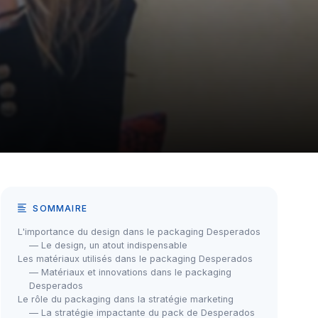
SOMMAIRE
L'importance du design dans le packaging Desperados
— Le design, un atout indispensable
Les matériaux utilisés dans le packaging Desperados
— Matériaux et innovations dans le packaging
Desperados
Le rôle du packaging dans la stratégie marketing
— La stratégie impactante du pack de Desperados