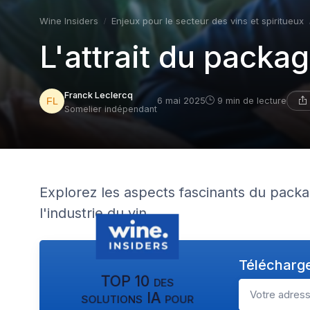
Wine Insiders
Enjeux pour le secteur des vins et spiritueux
L'attrait du pack
Franck Leclercq
6 mai 2025
9 min de lecture
Somelier indépendant
Explorez les aspects fascinants du pack
l'industrie du vin.
Télécharge
TOP 10 des
solutions IA pour