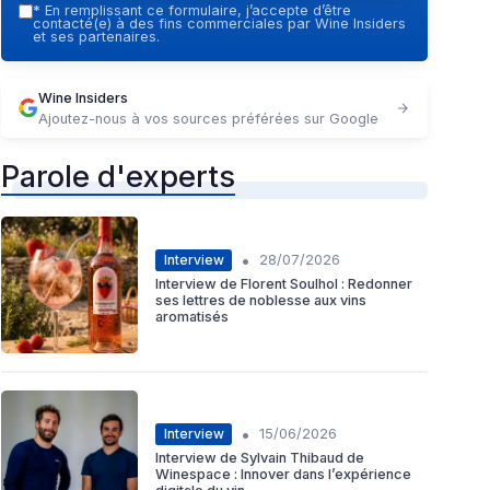
*
En remplissant ce formulaire, j’accepte d’être
contacté(e) à des fins commerciales par Wine Insiders
et ses partenaires.
Wine Insiders
Ajoutez-nous à vos sources préférées sur Google
Parole d'experts
•
Interview
28/07/2026
Interview de Florent Soulhol : Redonner
ses lettres de noblesse aux vins
aromatisés
•
Interview
15/06/2026
Interview de Sylvain Thibaud de
Winespace : Innover dans l’expérience