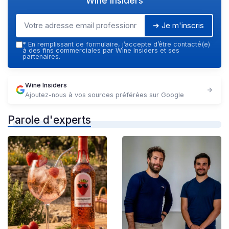
Wine Insiders
➔ Je m'inscris
*
En remplissant ce formulaire, j’accepte d’être contacté(e)
à des fins commerciales par Wine Insiders et ses
partenaires.
Wine Insiders
Ajoutez-nous à vos sources préférées sur Google
Parole d'experts