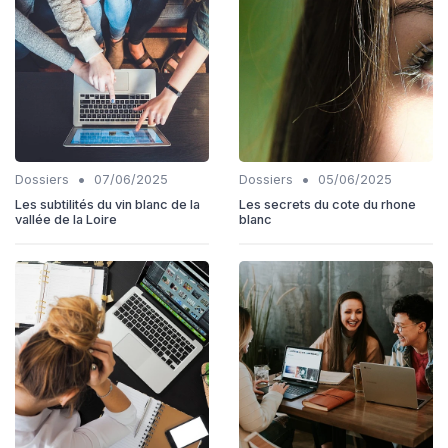
•
•
Dossiers
07/06/2025
Dossiers
05/06/2025
Les subtilités du vin blanc de la
Les secrets du cote du rhone
vallée de la Loire
blanc