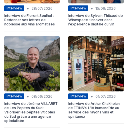
•
•
Interview
Interview
28/07/2026
15/06/2026
Interview de Florent Soulhol :
Interview de Sylvain Thibaud de
Redonner ses lettres de
Winespace : Innover dans
noblesse aux vins aromatisés
l’expérience digitale du vin
•
•
Interview
Interview
08/06/2026
01/07/2026
Interview de Jérôme VILLARET
Interview de Arthur Chakhoian
de Les Pepites du Sud :
de ETINSY: L'IA humanoïde au
Valoriser les pépites viticoles
service des rayons vins et
du Sud grâce à une agence
spiritueux
spécialisée