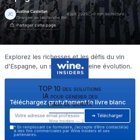
Justine Castellan
8 juin 2025
9 min de lecture
Chargée de recherche RH
Partager cette page
Explorez les richesses et les défis du vin
d'Espagne, un secteur en pleine évolution.
TOP 10 des solutions
IA pour générer des
Téléchargez gratuitement le livre blanc
leads de qualité
➔ Télécharger
Wine Insiders — 2026
*
En remplissant ce formulaire, j’accepte d’être contacté(e)
à des fins commerciales par Wine Insiders et ses
partenaires.