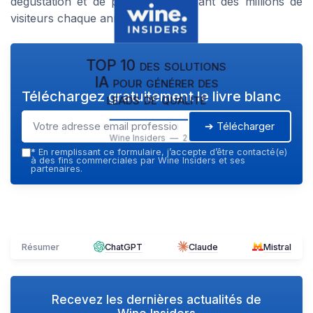
dégustation et de production, attirant des millions de
visiteurs chaque année.
TOP 10 des solutions
IA pour générer des
Téléchargez gratuitement le livre blanc
leads de qualité
➔ Télécharger
Wine Insiders — 2026
*
En remplissant ce formulaire, j’accepte d’être contacté(e)
à des fins commerciales par Wine Insiders et ses
partenaires.
Résumer
ChatGPT
Claude
Mistral
Recevez les dernières actualités de