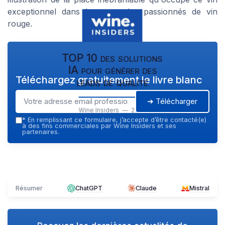
exceptionnel dans le cœur des passionnés de vin
rouge.
TOP 10 des solutions
IA pour générer des
Téléchargez gratuitement le livre blanc
leads de qualité
➔ Télécharger
Wine Insiders — 2026
*
En remplissant ce formulaire, j’accepte d’être contacté(e)
à des fins commerciales par Wine Insiders et ses
partenaires.
Résumer
ChatGPT
Claude
Mistral