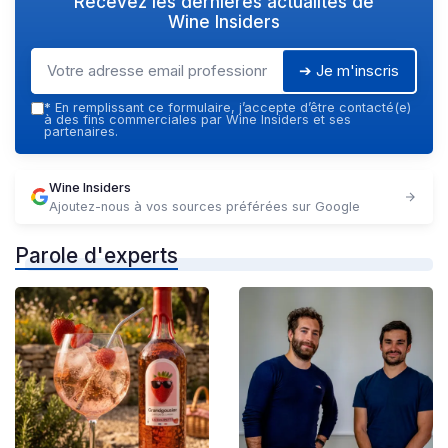
Recevez les dernières actualités de
Wine Insiders
➔ Je m'inscris
*
En remplissant ce formulaire, j’accepte d’être contacté(e)
à des fins commerciales par Wine Insiders et ses
partenaires.
Wine Insiders
Ajoutez-nous à vos sources préférées sur Google
Parole d'experts