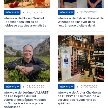
•
•
Interview
Interview
28/07/2026
15/06/2026
Interview de Florent Soulhol :
Interview de Sylvain Thibaud de
Redonner ses lettres de
Winespace : Innover dans
noblesse aux vins aromatisés
l’expérience digitale du vin
•
•
Interview
Interview
08/06/2026
01/07/2026
Interview de Jérôme VILLARET
Interview de Arthur Chakhoian
de Les Pepites du Sud :
de ETINSY: L'IA humanoïde au
Valoriser les pépites viticoles
service des rayons vins et
du Sud grâce à une agence
spiritueux
spécialisée