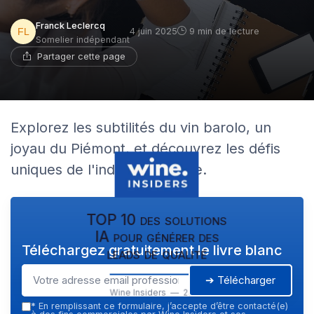
Franck Leclercq
4 juin 2025
9 min de lecture
Somelier indépendant
Partager cette page
Explorez les subtilités du vin barolo, un
joyau du Piémont, et découvrez les défis
uniques de l'industrie viticole.
TOP 10 des solutions
IA pour générer des
Téléchargez gratuitement le livre blanc
leads de qualité
➔ Télécharger
Wine Insiders — 2026
*
En remplissant ce formulaire, j’accepte d’être contacté(e)