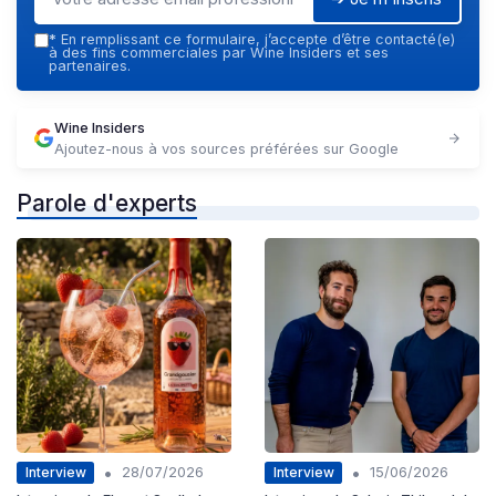
*
En remplissant ce formulaire, j’accepte d’être contacté(e)
à des fins commerciales par Wine Insiders et ses
partenaires.
Wine Insiders
Ajoutez-nous à vos sources préférées sur Google
Parole d'experts
•
•
Interview
Interview
28/07/2026
15/06/2026