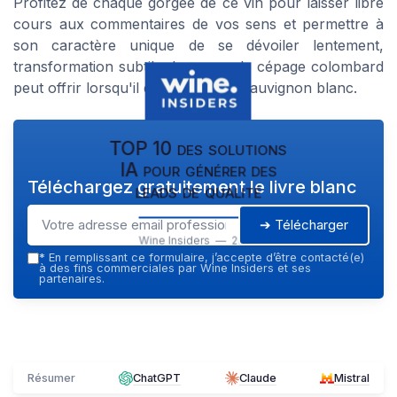
Profitez de chaque gorgée de ce vin pour laisser libre
cours aux commentaires de vos sens et permettre à
son caractère unique de se dévoiler lentement,
transformation subtile de ce que le cépage colombard
peut offrir lorsqu'il est associé au sauvignon blanc.
TOP 10 des solutions
IA pour générer des
Téléchargez gratuitement le livre blanc
leads de qualité
➔ Télécharger
Wine Insiders — 2026
*
En remplissant ce formulaire, j’accepte d’être contacté(e)
à des fins commerciales par Wine Insiders et ses
partenaires.
Résumer
ChatGPT
Claude
Mistral