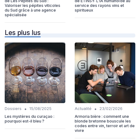
de Les Pepites du Sud :
de ETINSY: L'IA humanoïde au
Valoriser les pépites viticoles
service des rayons vins et
du Sud grâce à une agence
spiritueux
spécialisée
Les plus lus
•
•
Dossiers
15/08/2025
Actualité
23/02/2026
Les mystères du curaçao :
Armoria bière : comment une
pourquoi est-il bleu ?
blonde bretonne bouscule les
codes entre vin, terroir et art de
vivre