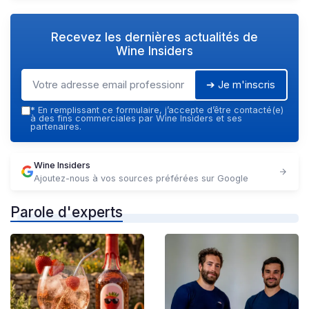
Recevez les dernières actualités de
Wine Insiders
➔ Je m'inscris
*
En remplissant ce formulaire, j’accepte d’être contacté(e)
à des fins commerciales par Wine Insiders et ses
partenaires.
Wine Insiders
Ajoutez-nous à vos sources préférées sur Google
Parole d'experts