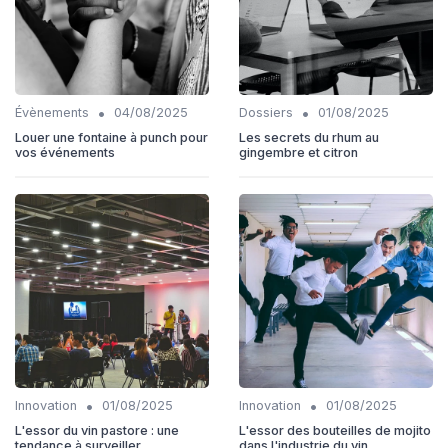
•
•
Évènements
04/08/2025
Dossiers
01/08/2025
Louer une fontaine à punch pour
Les secrets du rhum au
vos événements
gingembre et citron
•
•
Innovation
01/08/2025
Innovation
01/08/2025
L'essor du vin pastore : une
L'essor des bouteilles de mojito
tendance à surveiller
dans l'industrie du vin