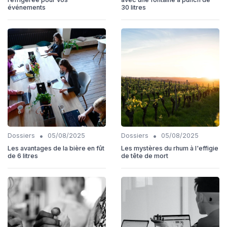
événements
30 litres
•
•
Dossiers
05/08/2025
Dossiers
05/08/2025
Les avantages de la bière en fût
Les mystères du rhum à l'effigie
de 6 litres
de tête de mort