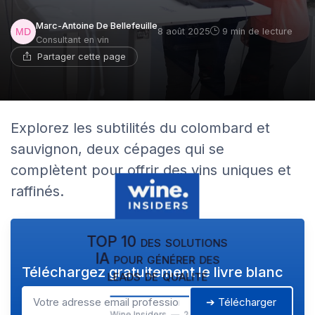
Marc-Antoine De Bellefeuille
8 août 2025
9 min de lecture
Consultant en vin
Partager cette page
Explorez les subtilités du colombard et
sauvignon, deux cépages qui se
complètent pour offrir des vins uniques et
raffinés.
TOP 10 des solutions
IA pour générer des
Téléchargez gratuitement le livre blanc
leads de qualité
➔ Télécharger
Wine Insiders — 2026