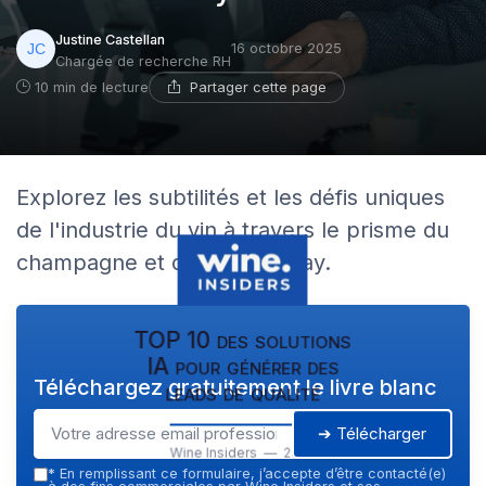
Justine Castellan
16 octobre 2025
Chargée de recherche RH
Partager cette page
10 min de lecture
Explorez les subtilités et les défis uniques
de l'industrie du vin à travers le prisme du
champagne et du chardonnay.
TOP 10 des solutions
IA pour générer des
Téléchargez gratuitement le livre blanc
leads de qualité
➔ Télécharger
Wine Insiders — 2026
*
En remplissant ce formulaire, j’accepte d’être contacté(e)