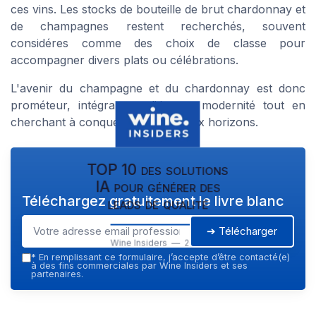
ces vins. Les stocks de bouteille de brut chardonnay et
de champagnes restent recherchés, souvent
considéres comme des choix de classe pour
accompagner divers plats ou célébrations.
L'avenir du champagne et du chardonnay est donc
prométeur, intégrant tradition et modernité tout en
cherchant à conquérir de nouveaux horizons.
TOP 10 des solutions
IA pour générer des
Téléchargez gratuitement le livre blanc
leads de qualité
➔ Télécharger
Wine Insiders — 2026
*
En remplissant ce formulaire, j’accepte d’être contacté(e)
à des fins commerciales par Wine Insiders et ses
partenaires.