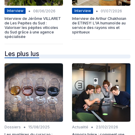
•
•
Interview
Interview
08/06/2026
01/07/2026
Interview de Jérôme VILLARET
Interview de Arthur Chakhoian
de Les Pepites du Sud :
de ETINSY: L'IA humanoïde au
Valoriser les pépites viticoles
service des rayons vins et
du Sud grâce à une agence
spiritueux
spécialisée
Les plus lus
•
•
Dossiers
15/08/2025
Actualité
23/02/2026
Les mystères du curaçao :
Armoria bière : comment une