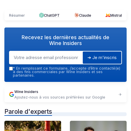
Résumer
ChatGPT
Claude
Mistral
Recevez les dernières actualités de
Wine Insiders
➔ Je m'inscris
*
En remplissant ce formulaire, j’accepte d’être contacté(e)
à des fins commerciales par Wine Insiders et ses
partenaires.
Wine Insiders
Ajoutez-nous à vos sources préférées sur Google
Parole d'experts