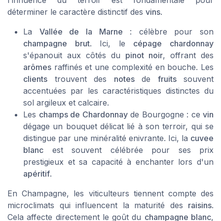
l'influence du terroir est fondamentale pour
déterminer le caractère distinctif des
vins
.
La
Vallée de la Marne
: célèbre pour son
champagne brut
. Ici, le
cépage chardonnay
s'épanouit aux côtés du
pinot noir
, offrant des
arômes
raffinés et une complexité en bouche. Les
clients
trouvent des
notes
de
fruits
souvent
accentuées par les caractéristiques distinctes du
sol argileux et calcaire.
Les
champs de Chardonnay
de Bourgogne : ce
vin
dégage un bouquet délicat lié à son terroir, qui se
distingue par une minéralité enivrante. Ici, la
cuvee
blanc
est souvent célébrée pour ses prix
prestigieux et sa capacité à enchanter lors d'un
apéritif
.
En Champagne, les viticulteurs tiennent compte des
microclimats qui influencent la maturité des
raisins
.
Cela affecte directement le goût du
champagne blanc
,