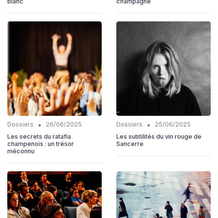
blanc
champagne
•
•
Dossiers
26/06/2025
Dossiers
25/06/2025
Les secrets du ratafia
Les subtilités du vin rouge de
champenois : un trésor
Sancerre
méconnu