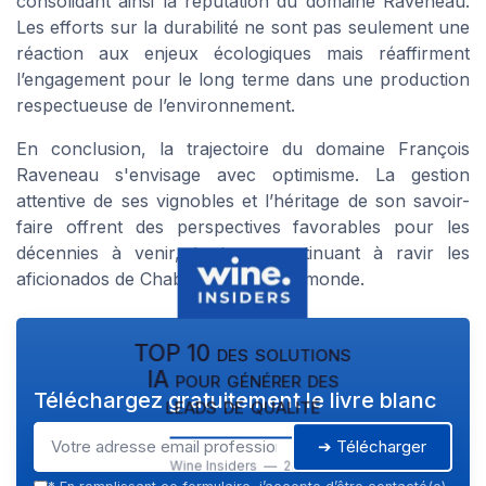
consolidant ainsi la réputation du domaine Raveneau.
Les efforts sur la durabilité ne sont pas seulement une
réaction aux enjeux écologiques mais réaffirment
l’engagement pour le long terme dans une production
respectueuse de l’environnement.
En conclusion, la trajectoire du domaine François
Raveneau s'envisage avec optimisme. La gestion
attentive de ses vignobles et l’héritage de son savoir-
faire offrent des perspectives favorables pour les
décennies à venir, tout en continuant à ravir les
aficionados de Chablis à travers le monde.
TOP 10 des solutions
IA pour générer des
Téléchargez gratuitement le livre blanc
leads de qualité
➔ Télécharger
Wine Insiders — 2026