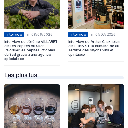
•
•
Interview
Interview
08/06/2026
01/07/2026
Interview de Jérôme VILLARET
Interview de Arthur Chakhoian
de Les Pepites du Sud :
de ETINSY: L'IA humanoïde au
Valoriser les pépites viticoles
service des rayons vins et
du Sud grâce à une agence
spiritueux
spécialisée
Les plus lus