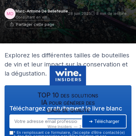
Marc-Antoine De Bellefeuille
28 juin 2025
8 min de lecture
Consultant en vin
Partager cette page
Explorez les différentes tailles de bouteilles
de vin et leur impact sur la conservation et
la dégustation.
TOP 10 des solutions
IA pour générer des
Téléchargez gratuitement le livre blanc
leads de qualité
➔ Télécharger
Wine Insiders — 2026
*
En remplissant ce formulaire, j’accepte d’être contacté(e)