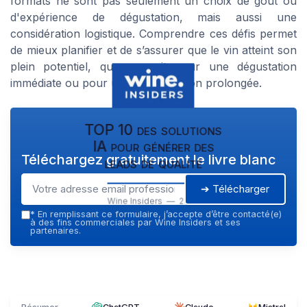
formats ne sont pas seulement un choix de goût ou
d'expérience de dégustation, mais aussi une
considération logistique. Comprendre ces défis permet
de mieux planifier et de s’assurer que le vin atteint son
plein potentiel, que ce soit pour une dégustation
immédiate ou pour une conservation prolongée.
TOP 10 des solutions
IA pour générer des
Téléchargez gratuitement le livre blanc
leads de qualité
➔ Télécharger
Wine Insiders — 2026
*
En remplissant ce formulaire, j’accepte d’être contacté(e)
à des fins commerciales par Wine Insiders et ses
partenaires.