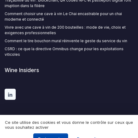
Traçabilité du vin : blockchain, QR codes NFC et passeport digital font
irruption dans la filière
Comment choisir une cave à vin Le Chai encastrable pour un chai
moderne et connecté
Vivre avec une cave à vin de 200 bouteilles : mode de vie, choix et
exigences professionnelles
Comment le tire bouchon mural réinvente le geste du service du vin
CSRD : ce que la directive Omnibus change pour les exploitations
viticoles
Wine Insiders
Ce site utilise des cookies et vous donne le contrôle sur ceux que
vous souhaitez activer
Mentions légales
Politique de confidentialité
© Wine Insiders 2026