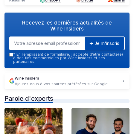
Résumer
ChatGPT
Claude
Mistral
Recevez les dernières actualités de
Wine Insiders
➔ Je m'inscris
*
En remplissant ce formulaire, j’accepte d’être contacté(e)
à des fins commerciales par Wine Insiders et ses
partenaires.
Wine Insiders
Ajoutez-nous à vos sources préférées sur Google
Parole d'experts