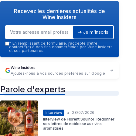
Recevez les dernières actualités de
Wine Insiders
➔ Je m'inscris
*
En remplissant ce formulaire, j’accepte d’être
contacté(e) à des fins commerciales par Wine Insiders
et ses partenaires.
Wine Insiders
Ajoutez-nous à vos sources préférées sur Google
Parole d'experts
•
Interview
28/07/2026
Interview de Florent Soulhol : Redonner
ses lettres de noblesse aux vins
aromatisés