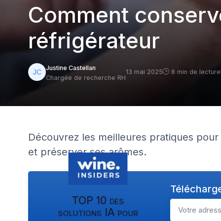
Comment conserver
réfrigérateur
Justine Castellan
13 mai 2025
8 min de lecture
Chargée de recherche RH
Découvrez les meilleures pratiques pour 
et préserver ses arômes.
Télécharge
TOP 10 des
solutions IA pour