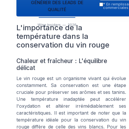
générer des leads de
*
En remplissan
qualité
commerciales p
Wine Insiders — 2026
L'importance de la
température dans la
conservation du vin rouge
Chaleur et fraîcheur : L'équilibre
délicat
Le vin rouge est un organisme vivant qui évolue
constamment. Sa conservation est une étape
cruciale pour préserver ses arômes et ses tanins.
Une température inadaptée peut accélérer
l'oxydation et altérer irrémédiablement ses
caractéristiques. Il est important de noter que la
température idéale pour la conservation du vin
rouge diffère de celle des vins blancs. Pour les